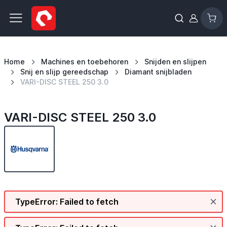
Ga naar de inhoud
Home
Machines en toebehoren
Snijden en slijpen
Snij en slijp gereedschap
Diamant snijbladen
VARI-DISC STEEL 250 3.0
VARI-DISC STEEL 250 3.0
TypeError: Failed to fetch