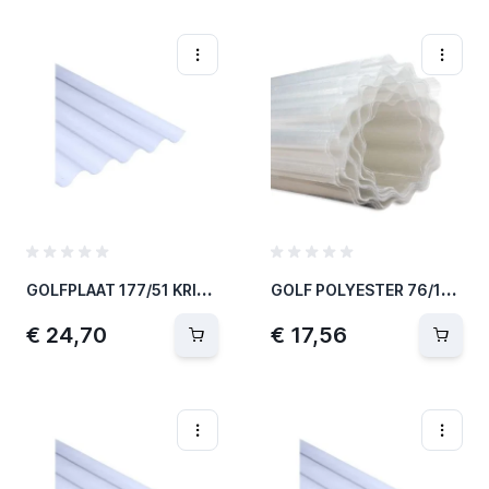
G
OLFPLAAT 177/51 KRISTAL 1.22MX1.10M SA
G
OLF POLYESTER 76/18 AFSNIJDING 1.00M
€ 24,70
€ 17,56