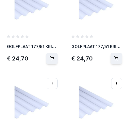
G
OLFPLAAT 177/51 KRISTAL 1.83MX1.10M SA
G
OLFPLAAT 177/51 KRISTAL 2.44MX1.10M SA
€ 24,70
€ 24,70