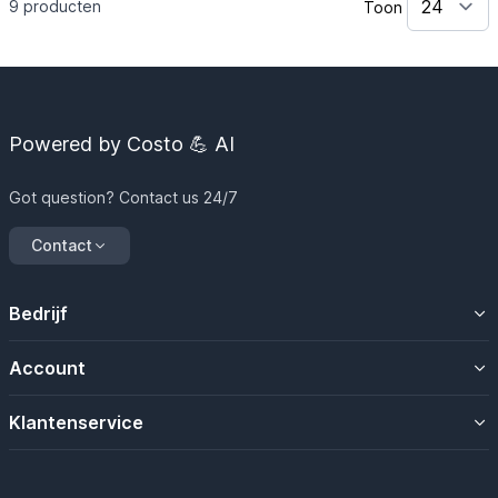
9
producten
Toon
Powered by Costo 💪 AI
Got question? Contact us 24/7
Contact
Bedrijf
Over ons
Account
Contacteer ons
Uw account
Klantenservice
Mijn magazijn
Algemene voorwaarden
Mijn bestellingen