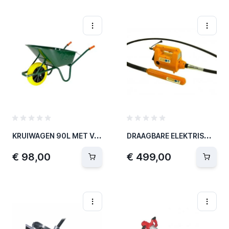
K
RUIWAGEN 90L MET VOL WIEL
D
RAAGBARE ELEKTRISCHE TRILNAAD
€ 98,00
€ 499,00