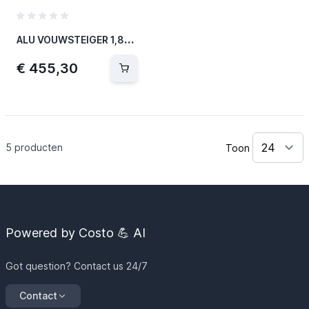
A
LU VOUWSTEIGER 1,85X0,75 - 3M
€ 455,30
5
producten
Toon
Powered by Costo 💪 AI
Got question? Contact us 24/7
Contact