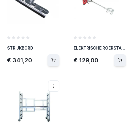
E
LEKTRISCHE ROERSTAVEN 1600W
STRIJKBORD
€ 341,20
€ 129,00