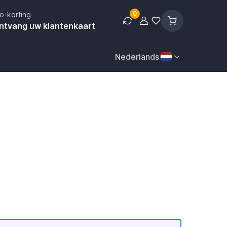
0
o-korting
ntvang uw klantenkaart
Nederlands