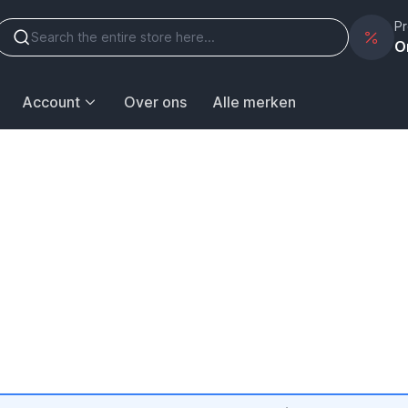
Pr
O
Account
Over ons
Alle merken