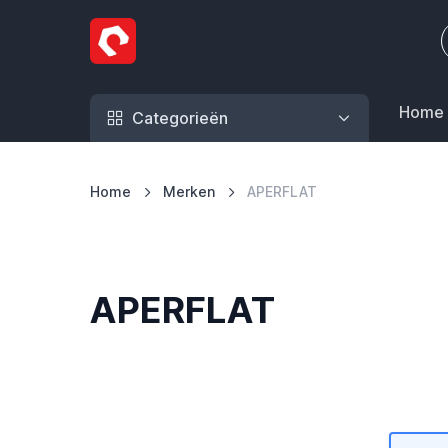
Ga naar de inhoud
Home
Categorieën
Home
Merken
APERFLAT
APERFLAT