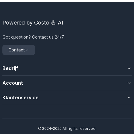
Powered by Costo 💪 AI
Got question? Contact us 24/7
Contact
Bedrijf
Over ons
Account
Contacteer ons
Uw account
Klantenservice
Mijn magazijn
Algemene voorwaarden
Mijn bestellingen
© 2024-2025
All rights reserved.