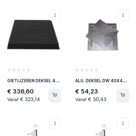
G
IETIJZEREN DEKSEL 40T 900X900MM
A
LU. DEKSEL DW 40X40CM
€ 336,60
€ 54,23
€ 323,14
€ 50,43
Vanaf
Vanaf