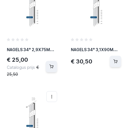
N
AGELS 34° 2,9X75MM RING 2000PCS
N
AGELS 34° 3,1X90MM RING 2000PCS
Speciale prijs
€ 25,00
€ 30,50
Catalogus prijs
€
25,50