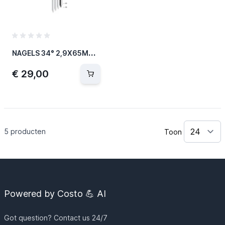
N
AGELS 34° 2,9X65MM 3000PCS
€ 29,00
5
producten
Toon
Powered by Costo 💪 AI
Got question? Contact us 24/7