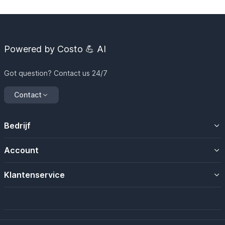
Powered by Costo 💪 AI
Got question? Contact us 24/7
Contact
Bedrijf
Over ons
Account
Contacteer ons
Uw account
Klantenservice
Mijn magazijn
Algemene voorwaarden
Mijn bestellingen