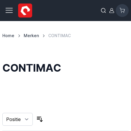
Ga naar de inhoud
Home
Merken
CONTIMAC
CONTIMAC