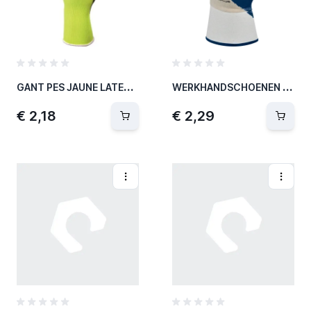
G
ANT PES JAUNE LATEX NOIR T.7
W
ERKHANDSCHOENEN NITRIL BLAUW M.10
€ 2,18
€ 2,29