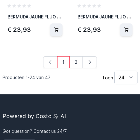
B
ERMUDA JAUNE FLUO T.L
B
ERMUDA JAUNE FLUO T.M
€ 23,93
€ 23,93
1
2
U lees momenteel pagina
Pagina
Producten
1
-
24
van
47
Toon
Powered by Costo 💪 AI
Got question? Contact us 24/7