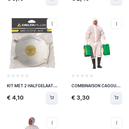
K
IT MET 2 HALFGELAATSMASKERS FFP2 METUITADEMVENTI
C
OMBINAISON CAGOULE DT215 L
€ 4,10
€ 3,30