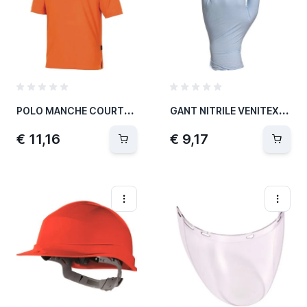
P
OLO MANCHE COURTE MAILLE PIQUEE ORANGE
G
ANT NITRILE VENITEX T. 8/9 BT 100 PCS
€ 11,16
€ 9,17