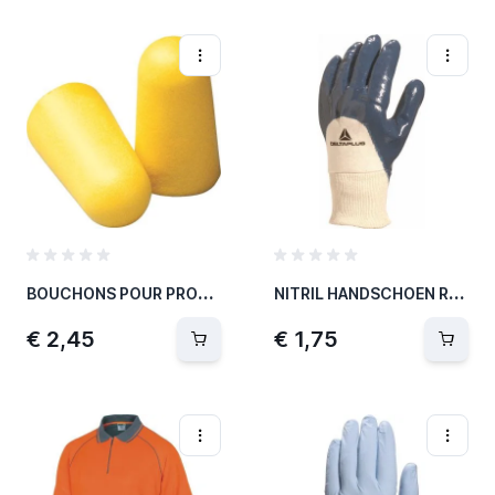
B
OUCHONS POUR PROTECTION OREILLE VENITEX
N
ITRIL HANDSCHOEN RUGVENTILATIEELASTISCH TRICOT B
€ 2,45
€ 1,75