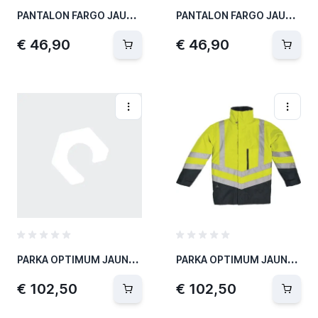
P
ANTALON FARGO JAUNE/BLEU M
P
ANTALON FARGO JAUNE/BLEU XL
€ 46,90
€ 46,90
P
ARKA OPTIMUM JAUNE FLUO BM L
P
ARKA OPTIMUM JAUNE FLUO BM XL
€ 102,50
€ 102,50