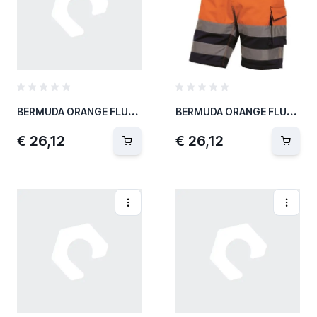
B
ERMUDA ORANGE FLUO FL/BM T.S
B
ERMUDA ORANGE FLUO T.M
€ 26,12
€ 26,12