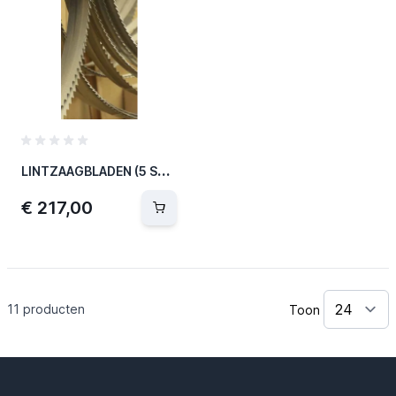
L
INTZAAGBLADEN (5 ST) 2480X27X0,9 - 3280044
€ 217,00
11
producten
Toon