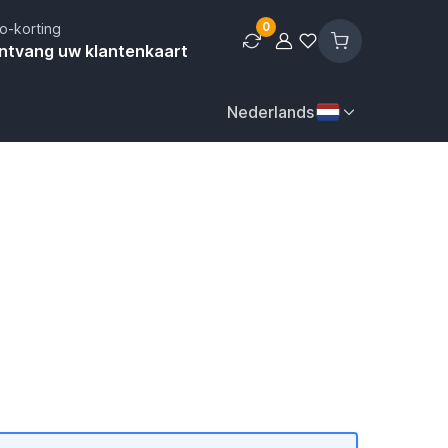
0
o-korting
ntvang uw klantenkaart
Nederlands