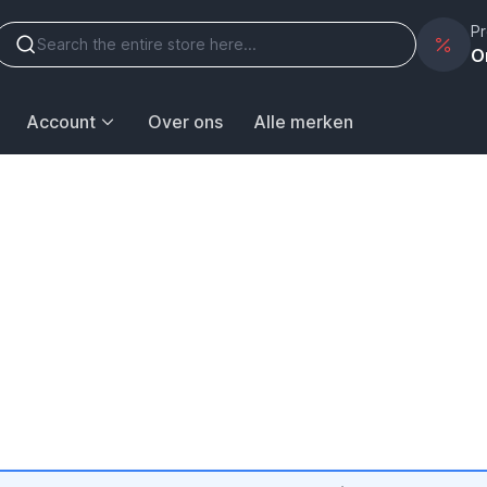
Pr
O
Account
Over ons
Alle merken