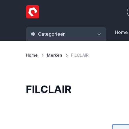
Ga naar de inhoud
Home
Categorieën
Home
Merken
FILCLAIR
FILCLAIR