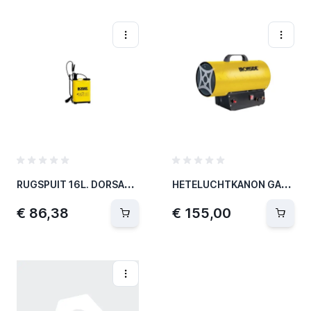
R
UGSPUIT 16L. DORSAL IRG526006 PRO
H
ETELUCHTKANON GAS REGUL.PROPAAN 30KW
€ 86,38
€ 155,00