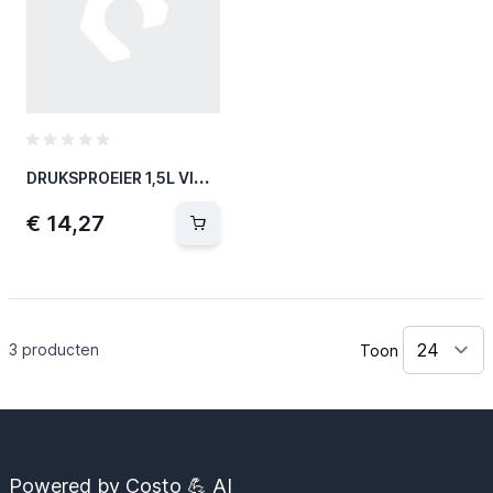
D
RUKSPROEIER 1,5L VITON DICHTING
€ 14,27
3
producten
Toon
Powered by Costo 💪 AI