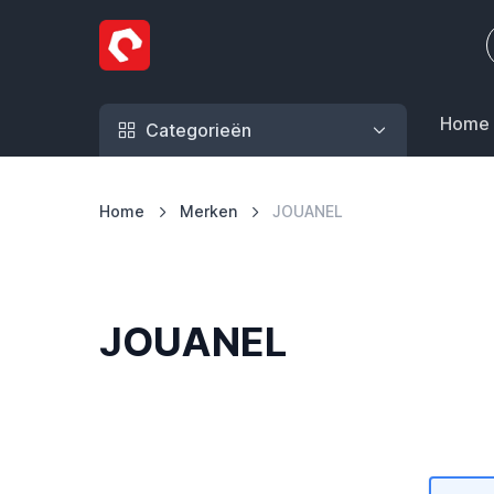
Ga naar de inhoud
Home
Categorieën
Home
Merken
JOUANEL
JOUANEL