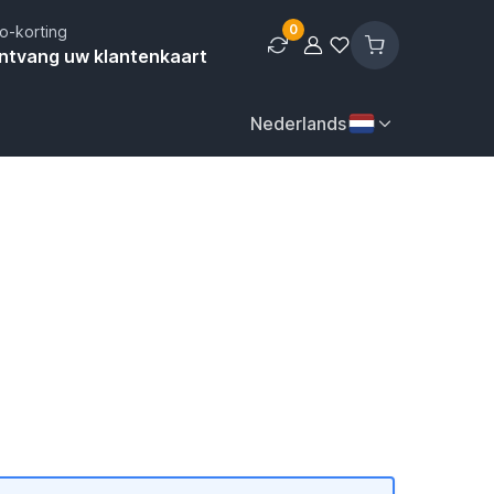
0
o-korting
ntvang uw klantenkaart
Nederlands