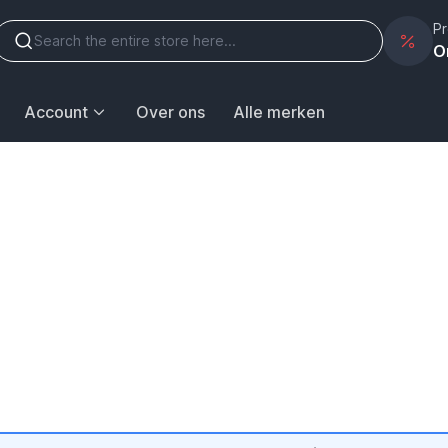
Pr
O
Account
Over ons
Alle merken