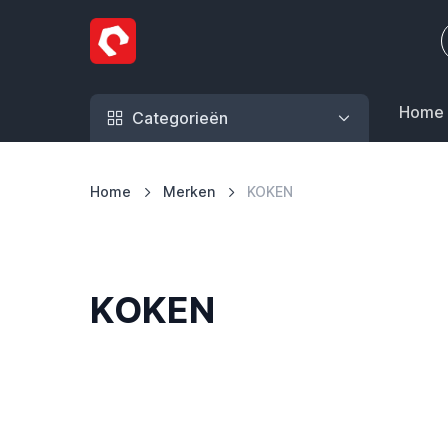
Ga naar de inhoud
Home
Categorieën
Home
Merken
KOKEN
KOKEN