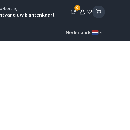
0
o-korting
ntvang uw klantenkaart
Nederlands