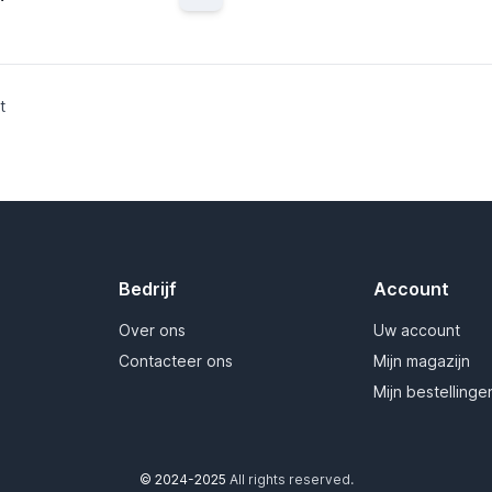
1528949
KOKEN
tie leverancier :
KOK18866A
t
Bedrijf
Account
Over ons
Uw account
Contacteer ons
Mijn magazijn
Mijn bestellinge
© 2024-2025
All rights reserved.