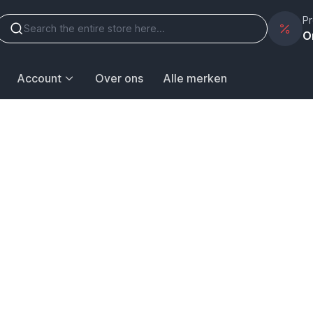
Pr
O
Account
Over ons
Alle merken