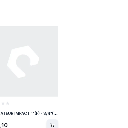
A
DAPTATEUR IMPACT 1"(F) - 3/4"(M)
,10