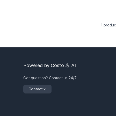
SKU :
Merk :
Referen
1
produc
Powered by Costo 💪 AI
Got question? Contact us 24/7
Contact