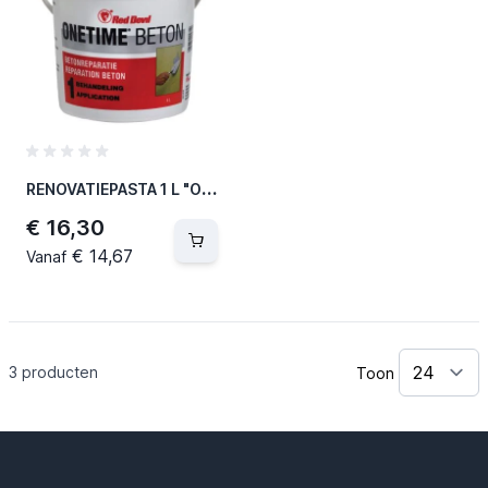
R
ENOVATIEPASTA 1 L "ONETIME BETON" (6 PER OVERDOOS)
€ 16,30
€ 14,67
Vanaf
3
producten
Toon