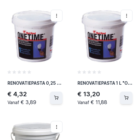
R
ENOVATIEPASTA 0,25 L "ONETIME" (12 PER OVERDOOS)
R
ENOVATIEPASTA 1 L "ONETIME" (6 PER OVERDOOS)
€ 4,32
€ 13,20
€ 3,89
€ 11,88
Vanaf
Vanaf