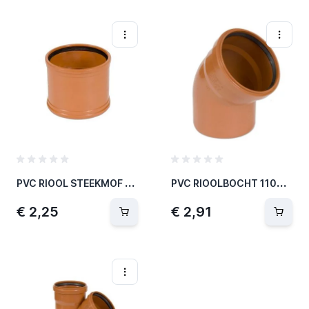
P
VC RIOOL STEEKMOF 110MM
P
VC RIOOLBOCHT 110MM 45°
€ 2,25
€ 2,91