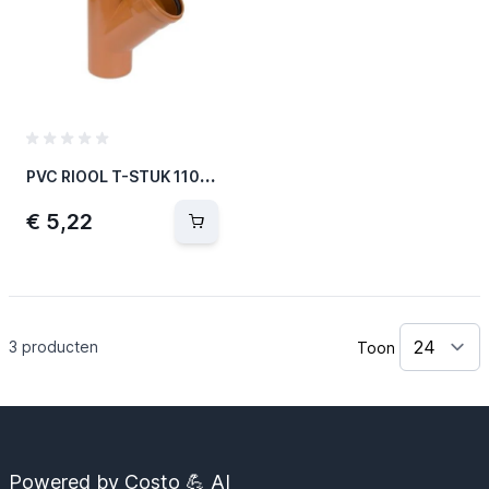
P
VC RIOOL T-STUK 110MM 45°
€ 5,22
3
producten
Toon
Powered by Costo 💪 AI