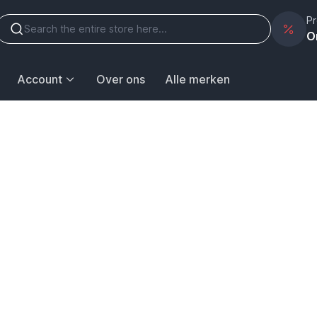
Pr
O
Account
Over ons
Alle merken