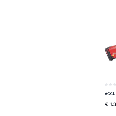
SKU :
Merk :
Referen
€ 1.
SKU :