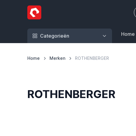
Ga naar de inhoud
Home
Categorieën
Home
Merken
ROTHENBERGER
ROTHENBERGER