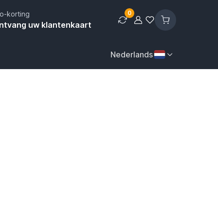
0
o-korting
ntvang uw klantenkaart
Nederlands