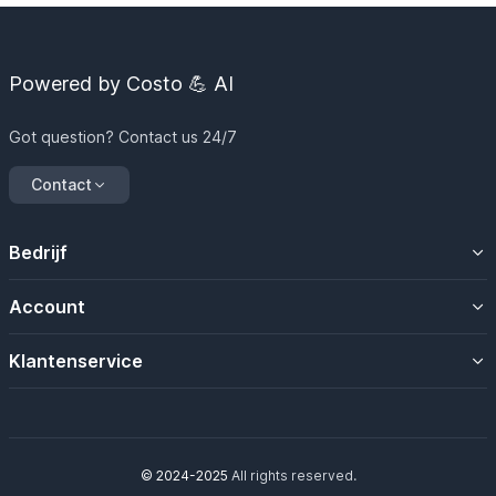
Powered by Costo 💪 AI
Got question? Contact us 24/7
Contact
Bedrijf
Over ons
Account
Contacteer ons
Uw account
Klantenservice
Mijn magazijn
Algemene voorwaarden
Mijn bestellingen
© 2024-2025
All rights reserved.