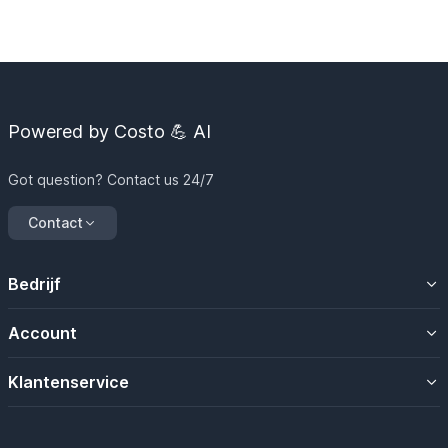
Powered by Costo 💪 AI
Got question? Contact us 24/7
Contact
Bedrijf
Over ons
Account
Contacteer ons
Uw account
Klantenservice
Mijn magazijn
Algemene voorwaarden
Mijn bestellingen