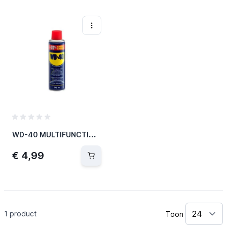
W
D-40 MULTIFUNCTION 200ML+40ML GRATIS
€ 4,99
1
product
Toon