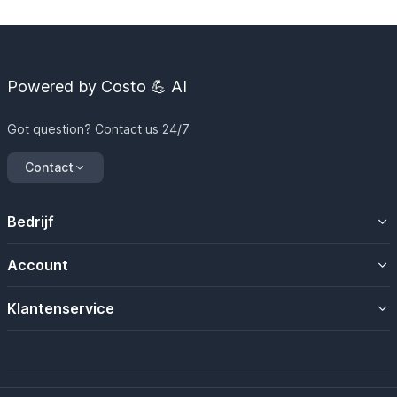
Powered by Costo 💪 AI
Got question? Contact us 24/7
Contact
Bedrijf
Over ons
Account
Contacteer ons
Uw account
Klantenservice
Mijn magazijn
Algemene voorwaarden
Mijn bestellingen