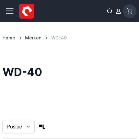
Ga naar de inhoud
Home
Merken
WD-40
WD-40