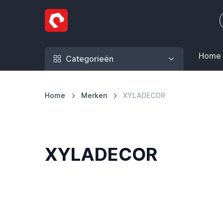
Ga naar de inhoud
Home
Categorieën
Home
Merken
XYLADECOR
XYLADECOR