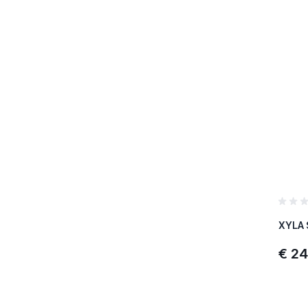
Merk :
Referen
€ 24
SKU :
Merk :
Aantal 