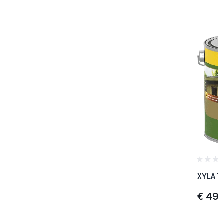
SKU :
Merk :
Referen
€ 49
SKU :