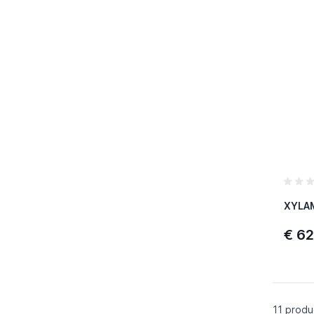
Referen
€ 62
SKU :
Merk :
Referen
11
produ