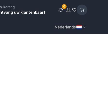
0
o-korting
ntvang uw klantenkaart
Nederlands