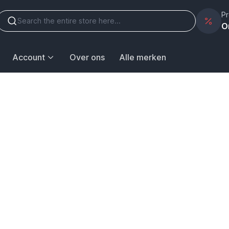
Pr
O
Account
Over ons
Alle merken