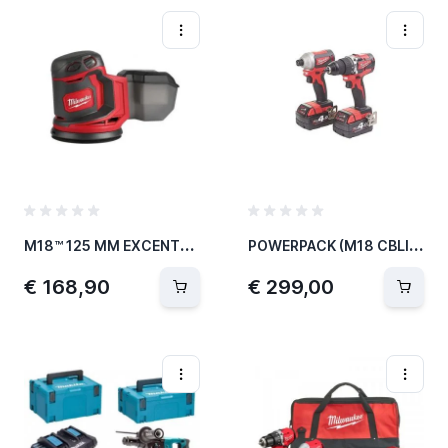
M
18™ 125 MM EXCENTRISCHE SCHUURMACHINE M18 BOS125-0
P
OWERPACK (M18 CBLID, M18 CBLPD, BMC, 2XM18B4, M12-18C) M18CBLPP2A-402C
€ 168,90
€ 299,00