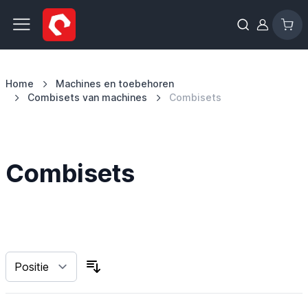
Ga naar de inhoud
Home
Machines en toebehoren
Combisets van machines
Combisets
Combisets