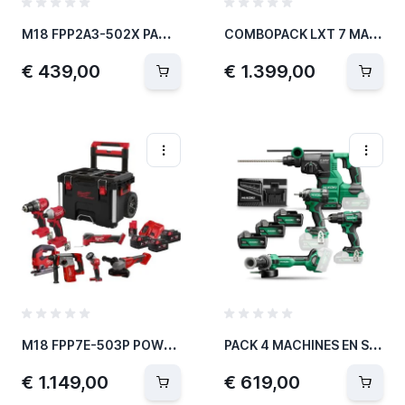
M
18 FPP2A3-502X PACK SLAGBOORMACHINE + SLAGSCHROEVENDRAAIER
C
OMBOPACK LXT 7 MACHINES 18V DLX7030T3J
€ 439,00
€ 1.399,00
M
18 FPP7E-503P POWERPACK 4933499297
P
ACK 4 MACHINES EN SAC
€ 1.149,00
€ 619,00