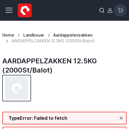
Ga naar de inhoud
Home
Landbouw
Aardappelenzakken
AARDAPPELZAKKEN 12.5KG (2000St/Balot)
AARDAPPELZAKKEN 12.5KG
(2000St/Balot)
TypeError: Failed to fetch