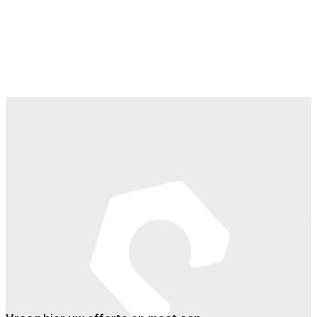
Catalogusprijs:
€ 0,20
€ 0,20
Uw prijs excl. btw:
Beschikbaar
Hoeveelheid