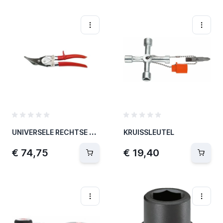
U
NIVERSELE RECHTSE PLAATSCHAAR 25CM
KRUISSLEUTEL
€ 74,75
€ 19,40