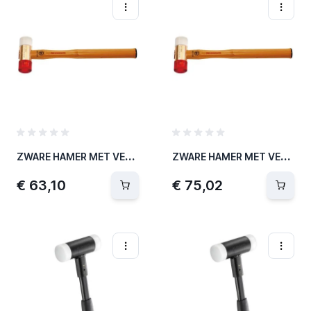
Z
WARE HAMER MET VERWISSELBARE HAMERDOPPEN Ø40MM
Z
WARE HAMER MET VERWISSELBARE HAMERDOPPEN Ø50MM
€ 63,10
€ 75,02