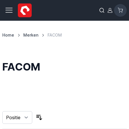
Ga naar de inhoud
Home
Merken
FACOM
FACOM