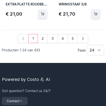
E
XTRA PLATTE KOUDBEITEL 235MM
WRINGSTAAF 3/8
€ 21,00
€ 21,70
1
2
3
4
5
U lees momenteel pagina
Pagina
Pagina
Pagina
Pagina
Producten
1
-
24
van
433
Toon
Powered by Costo 💪 AI
Got question? Contact us 24/7
Contact