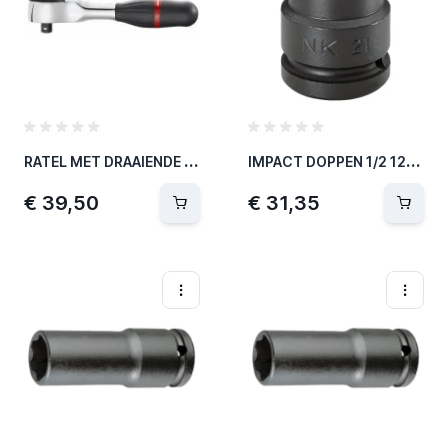
R
ATEL MET DRAAIENDE HANDGREEP 1/4"
I
MPACT DOPPEN 1/2 12PT 7/16P
€ 39,50
€ 31,35