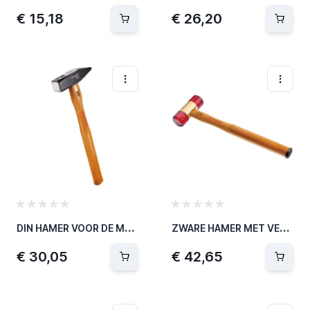
€ 15,18
€ 26,20
D
IN HAMER VOOR DE MONTEUR L360MM 1,2 KG
Z
WARE HAMER MET VERWISSELBARE HAMERDOPPEN Ø32MM
€ 30,05
€ 42,65