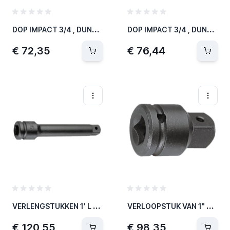
D
OP IMPACT 3/4 , DUNWANDIG - CONVEX 32 MM
D
OP IMPACT 3/4 , DUNWANDIG - CONVEX 36 MM
€ 72,35
€ 76,44
V
ERLENGSTUKKEN 1' L 200 MM
V
ERLOOPSTUK VAN 1" NAAR 1-1/2"
€ 120,55
€ 98,35