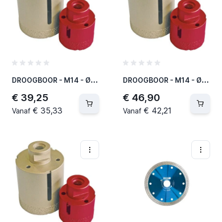
D
ROOGBOOR - M14 - Ø 50 MM / L = 35 MM (2 PER OVERDOOS)
D
ROOGBOOR - M14 - Ø 60 MM / L = 35 MM (2 PER OVERDOOS)
€ 39,25
€ 46,90
€ 35,33
€ 42,21
Vanaf
Vanaf