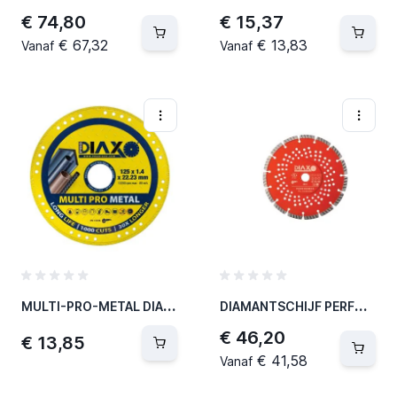
€ 74,80
€ 15,37
€ 67,32
€ 13,83
Vanaf
Vanaf
M
ULTI-PRO-METAL DIA. 125MM / EXTRA LONG LIFETIME / EN 13236 (20 PER OVERDOOS)
D
IAMANTSCHIJF PERFORMER - 150 X 22,2 MM - PRO CONSTRUCTION (2 PER OVERDOOS)
€ 46,20
€ 13,85
€ 41,58
Vanaf