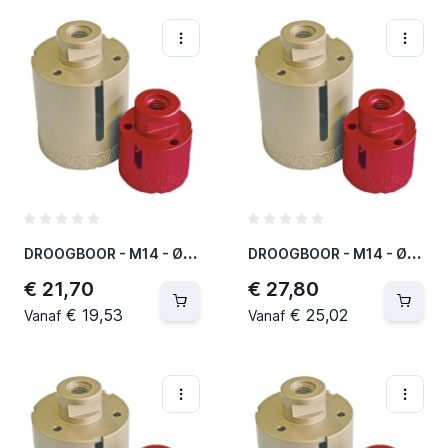
D
ROOGBOOR - M14 - Ø 27 MM / L = 35 MM (2 PER OVERDOOS)
D
ROOGBOOR - M14 - Ø 35 MM / L = 35 MM (2 PER OVERDOOS)
€ 21,70
€ 27,80
€ 19,53
€ 25,02
Vanaf
Vanaf