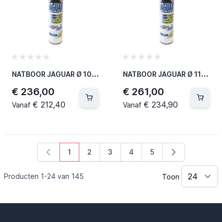
N
ATBOOR JAGUAR Ø 102 MM / L = 400 MM - 1 1/4"UNC (2 PER OVERDOOS)
N
ATBOOR JAGUAR Ø 112 MM / L = 400 MM - 1 1/4"UNC (2 PER OVERDOOS)
€ 236,00
€ 261,00
€ 212,40
€ 234,90
Vanaf
Vanaf
1
2
3
4
5
U lees momenteel pagina
Pagina
Pagina
Pagina
Pagina
Producten
1
-
24
van
145
Toon