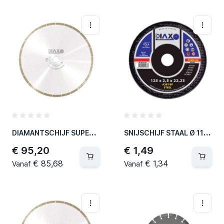
D
IAMANTSCHIJF SUPER GRES - 230 X 25,4 MM - TOP CERAMICS (2 PER OVERDOOS)
S
NIJSCHIJF STAAL Ø 115 X 2,5 MM A36T-BF / PREMIUM CONSTRUCTION (25 PER OVERDOOS)
€ 95,20
€ 1,49
€ 85,68
€ 1,34
Vanaf
Vanaf