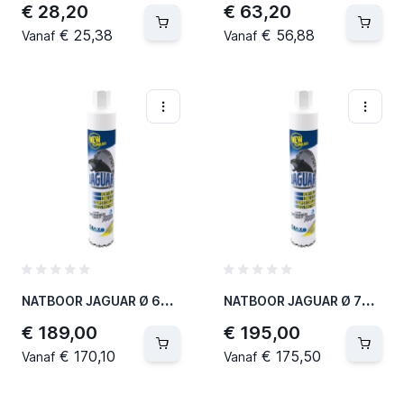
€ 28,20
€ 63,20
€ 25,38
€ 56,88
Vanaf
Vanaf
N
ATBOOR JAGUAR Ø 67 MM / L = 400 MM - 1 1/4"UNC (2 PER OVERDOOS)
N
ATBOOR JAGUAR Ø 72 MM / L = 400 MM - 1 1/4"UNC (2 PER OVERDOOS)
€ 189,00
€ 195,00
€ 170,10
€ 175,50
Vanaf
Vanaf