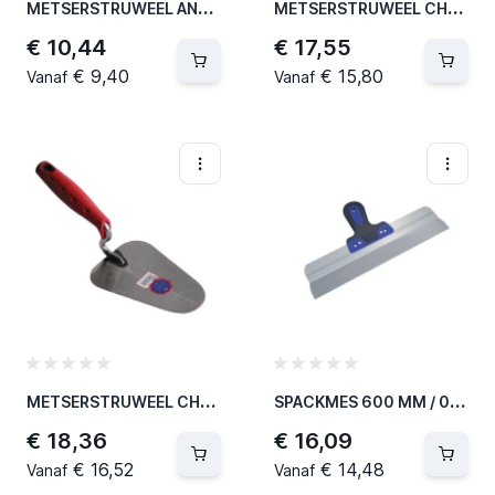
M
ETSERSTRUWEEL ANTWERPEN 180 X 150 X 1,2 MM(STANDAARD) (5 PER OVERDOOS)
M
ETSERSTRUWEEL CHARLEROI 180 X 120 X 1,8 MM (5 PER OVERDOOS)
€ 10,44
€ 17,55
€ 9,40
€ 15,80
Vanaf
Vanaf
M
ETSERSTRUWEEL CHARLEROI SOFT GRIP (PRO) 180 X 120 X 1,8 MM (5 PER OVERDOOS)
S
PACKMES 600 MM / 0,5 MM DURA-SOFT - INOX (10 PER OVERDOOS)
€ 18,36
€ 16,09
€ 16,52
€ 14,48
Vanaf
Vanaf