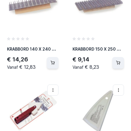
K
RABBORD 140 X 240 MM / 240 PUNTEN VAN 15 MM (6 PER OVERDOOS)
K
RABBORD 150 X 250 MM / 480 PUNTEN VAN 8 MM (6 PER OVERDOOS)
€ 14,26
€ 9,14
€ 12,83
€ 8,23
Vanaf
Vanaf