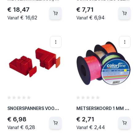
€ 18,47
€ 7,71
€ 16,62
€ 6,94
Vanaf
Vanaf
S
NOERSPANNERS VOOR BAKSTENEN, ROOD PER PAAR (100 PER OVERDOOS)
M
ETSERSKOORD 1 MM X 50 M - NYLON - FLUO GEEL (5 PER OVERDOOS)
€ 6,98
€ 2,71
€ 6,28
€ 2,44
Vanaf
Vanaf