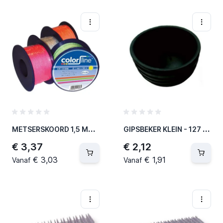
M
ETSERSKOORD 1,5 MM X 50 M - NYLON - FLUO GEEL (5 PER OVERDOOS)
G
IPSBEKER KLEIN - 127 X 95 MM - RUBBER (300 PER OVERDOOS)
€ 3,37
€ 2,12
€ 3,03
€ 1,91
Vanaf
Vanaf