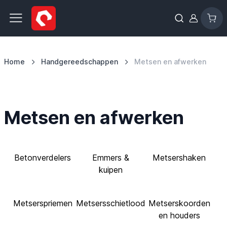
Ga naar de inhoud
Home
Handgereedschappen
Metsen en afwerken
Metsen en afwerken
Betonverdelers
Emmers &
Metsershaken
kuipen
Metserspriemen
Metsersschietlood
Metserskoorden
en houders