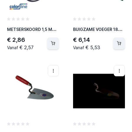
M
ETSERSKOORD 1,5 MM X 50 M - NYLON - WIT (5 PER OVERDOOS)
B
UIGZAME VOEGER 180 X 6 X 1,5 MM (2 PER OVERDOOS)
€ 2,86
€ 6,14
€ 2,57
€ 5,53
Vanaf
Vanaf