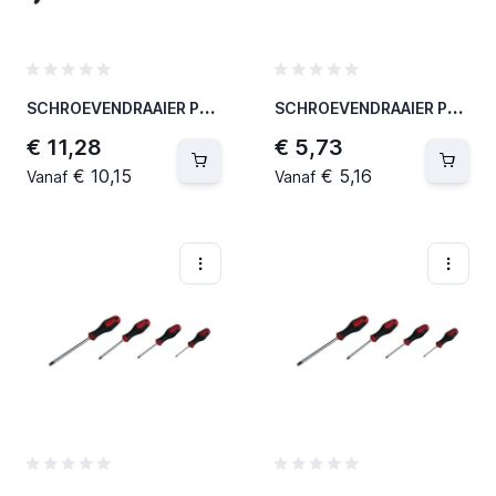
S
CHROEVENDRAAIER PH3 X 150 MM (12 PER OVERDOOS)
S
CHROEVENDRAAIER PZ1 X 80 MM (12 PER OVERDOOS)
€ 11,28
€ 5,73
€ 10,15
€ 5,16
Vanaf
Vanaf