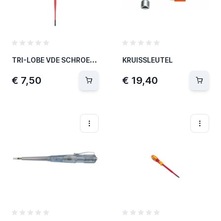
T
RI-LOBE VDE SCHROEVENDRAAIER - SLEUF 0.6 X 3.5 X 100 4932478714
KRUISSLEUTEL
€ 7,50
€ 19,40