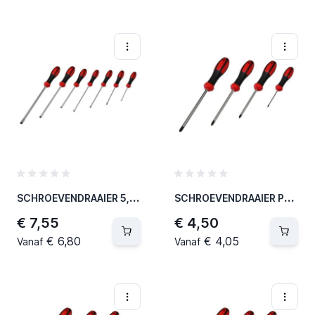
S
CHROEVENDRAAIER 5,5 X 150 MM SLEUFSCHROEVEN (12 PER OVERDOOS)
S
CHROEVENDRAAIER PH0 X 60MM (12 PER OVERDOOS)
€ 7,55
€ 4,50
€ 6,80
€ 4,05
Vanaf
Vanaf