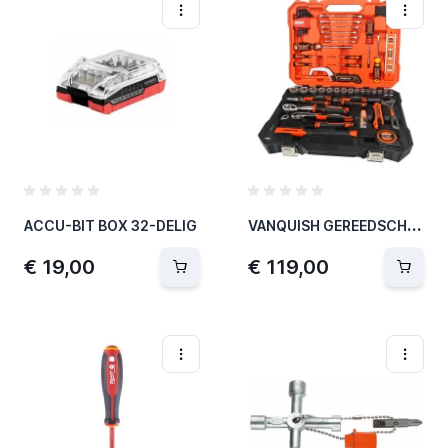
V
ANQUISH GEREEDSCHAP SET XL 102 STUKS PRO MET KOFFER
ACCU-BIT BOX 32-DELIG
€ 19,00
€ 119,00