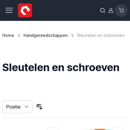
Ga naar de inhoud
Home
Handgereedschappen
Sleutelen en schroeven
Sleutelen en schroeven