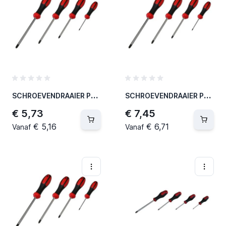
S
CHROEVENDRAAIER PH1 X 80 MM (12 PER OVERDOOS)
S
CHROEVENDRAAIER PH2 X 100 MM (12 PER OVERDOOS)
€ 5,73
€ 7,45
€ 5,16
€ 6,71
Vanaf
Vanaf