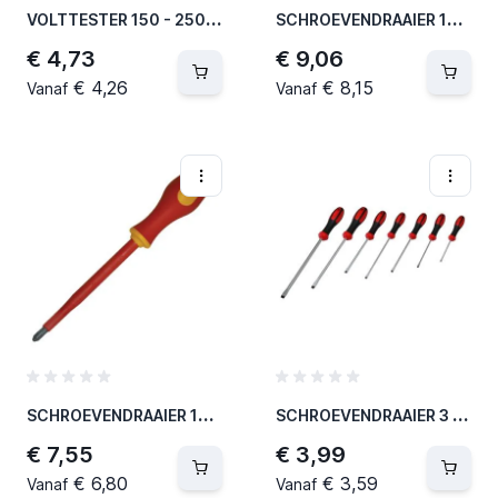
V
OLTTESTER 150 - 250 V / 3,0 X 140 MM VDE 0680-6 (24 PER OVERDOOS)
S
CHROEVENDRAAIER 1000V SLEUFSCHROEVEN - 5,5 X 125 MM (12 PER OVERDOOS)
€ 4,73
€ 9,06
€ 4,26
€ 8,15
Vanaf
Vanaf
S
CHROEVENDRAAIER 1000V - PZ1 X 80 MM (12 PER OVERDOOS)
S
CHROEVENDRAAIER 3 X 75 MM SLEUFSCHROEVEN (12 PER OVERDOOS)
€ 7,55
€ 3,99
€ 6,80
€ 3,59
Vanaf
Vanaf