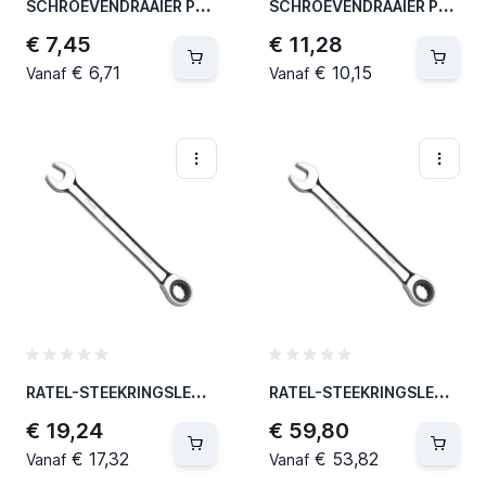
S
CHROEVENDRAAIER PZ2 X 100 MM (12 PER OVERDOOS)
S
CHROEVENDRAAIER PZ3 X 150 MM (12 PER OVERDOOS)
€ 7,45
€ 11,28
€ 6,71
€ 10,15
Vanaf
Vanaf
R
ATEL-STEEKRINGSLEUTELS 10MM (6 PER OVERDOOS)
R
ATEL-STEEKRINGSLEUTELS 24MM (6 PER OVERDOOS)
€ 19,24
€ 59,80
€ 17,32
€ 53,82
Vanaf
Vanaf